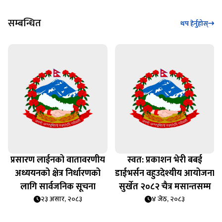
सम्बन्धित
थप हेर्नुहोस्
प्रसारण लाईनको वातावरणीय
स्वत: प्रकाशन भेरी बबई
अध्ययनको क्षेत्र निर्धारणको
डाईभर्सन वहुउदेश्यीय आयोजना
लागि सार्वजनिक सूचना
सुर्खेत २०८२ चैत्र मसान्तसम्म
२३ असार, २०८३
४ जेठ, २०८३