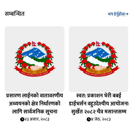
सम्बन्धित
थप हेर्नुहोस्
प्रसारण लाईनको वातावरणीय
स्वत: प्रकाशन भेरी बबई
अध्ययनको क्षेत्र निर्धारणको
डाईभर्सन वहुउदेश्यीय आयोजना
लागि सार्वजनिक सूचना
सुर्खेत २०८२ चैत्र मसान्तसम्म
२३ असार, २०८३
४ जेठ, २०८३