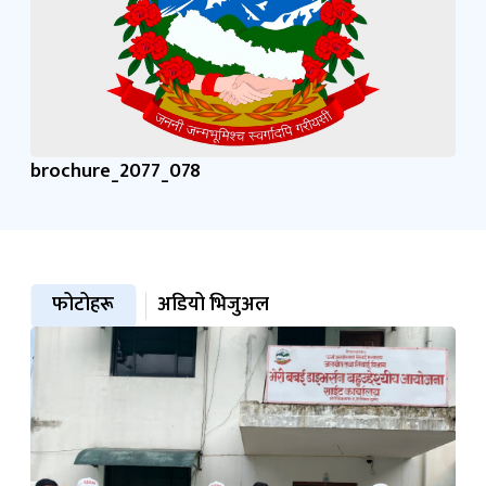
brochure_2077_078
फोटोहरू
अडियो भिजुअल