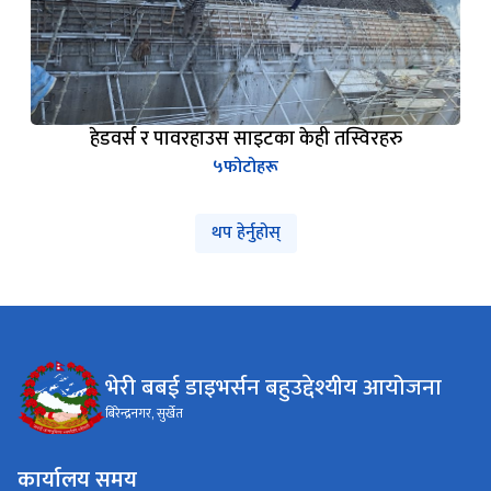
हेडवर्स र पावरहाउस साइटका केही तस्विरहरु
५
फोटोहरू
थप हेर्नुहोस्
भेरी बबई डाइभर्सन बहुउद्देश्यीय आयोजना
बिरेन्द्रनगर, सुर्खेत
कार्यालय समय