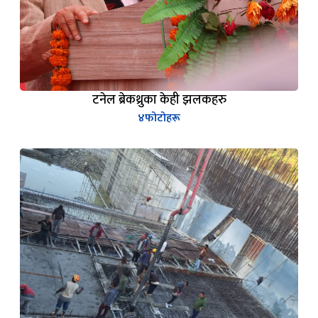
टनेल ब्रेकथ्रुका केही झलकहरु
४
फोटोहरू