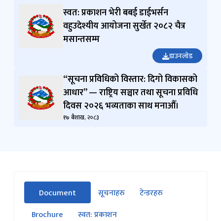
स्वत: प्रकाशन भेरी बबई डाईभर्सन
वहुउदेश्यीय आयोजना सुर्खेत २०८२ चैत्र
मसान्तसम्म
डाउनलोड
“सूचना प्रविधिको विस्तार: दिगो विकासको
आधार” — राष्ट्रिय सञ्चार तथा सूचना प्रविधि
दिवस २०२६ भव्यताका साथ मनाऔँ।
१७ बैशाख, २०८३
सीधा
Document
सूचनाहरु
टेन्डरहरु
पहिलो
(सक्रिय ट्याब)
ट्याबको
Brochure
स्वत: प्रकाशन