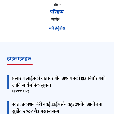
बाँके र
परिदृष्य
बहुउद्देश्…
सबै हेर्नुहोस्
हाइलाइटहरू
प्रसारण लाईनको वातावरणीय अध्ययनको क्षेत्र निर्धारणको
लागि सार्वजनिक सूचना
२३ असार, २०८३
स्वत: प्रकाशन भेरी बबई डाईभर्सन वहुउदेश्यीय आयोजना
सुर्खेत २०८२ चैत्र मसान्तसम्म