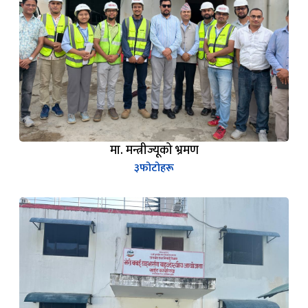
मा. मन्त्रीज्यूको भ्रमण
३
फोटोहरू