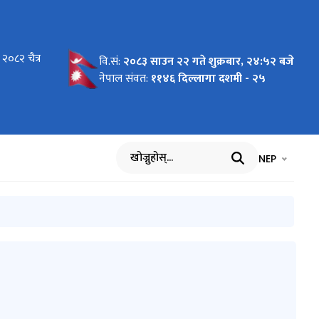
ि
२०८२ चैत्र
्तसम्म
वि.सं:
२०८३ साउन २२ गते शुक्रबार, २४:५२ बजे
नेपाल संवत:
११४६ दिल्लागा दशमी - २५
भाषा चयन गर्नुह
भाषा प
NEP
खोज्नुहोस्