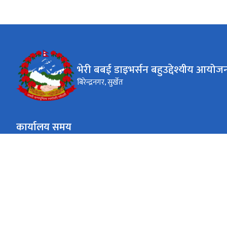
भेरी बबई डाइभर्सन बहुउद्देश्यीय आयोज
बिरेन्द्रनगर, सुर्खेत
कार्यालय समय
जाडो (कार्तिक १६ देखि माघ १५)
सामान्यत: (०९:०० - ४:००) बजे
सोमबार- शुक्रबार
गर्मी (माघ १६ देखि कार्तिक १५)
सामान्यत: (०९:०० - ५:००) बजे
सोमबार- शुक्रबार