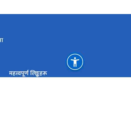
ना
महत्त्वपूर्ण लिङ्कहरू
ऊर्जा, जलस्रोत तथा सिंचाई मन्त्रालय
जलस्रोत तथा सिंचाई
विद्युत विकास विभाग
जल तथा ऊर्जा आय
PAMS-V2
अर्थ मन्त्रालय
राष्ट्रिय प्राकृतिक स्रोत तथा वित्त आयोग