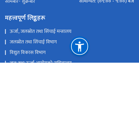
सामान्यत: (०९:०० - ५:००) बजे
सोमबार- शुक्रबार
महत्त्वपूर्ण लिङ्कहरू
ऊर्जा, जलस्रोत तथा सिंचाई मन्त्रालय
जलस्रोत तथा सिंचाई विभाग
विद्युत विकास विभाग
जल तथा ऊर्जा आयोगको सचिवालय
PAMS-V2
अर्थ मन्त्रालय
राष्ट्रिय प्राकृतिक स्रोत तथा वित्त आयोग
बिरेन्द्रनगर, सुर्खेत
bbdmp.nepal@gmail.com/bbdmpp@gmail.com
083-525439, 01-5522161